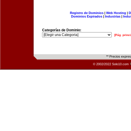
Registro de Dominios
|
Web Hosting
|
D
Dominios Expirados
|
Industrias
|
Indu
Categorías de Dominio:
[Pág. princi
** Precios expre
© 2002/2022 Solo10.com