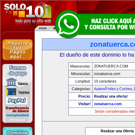
zonatuerca.
El dueño de este dominio lo ha
Mayusculas:
ZONATUERCA.COM
Minusculas:
zonatuerca.com
Longitud:
10 caracteres
Categorias:
AutomÃ³viles y Coches
,
Precio:
Realizar una oferta!
Visitar!
zonatuerca.com
Serán consideradas ofer
Realizar una Oferta