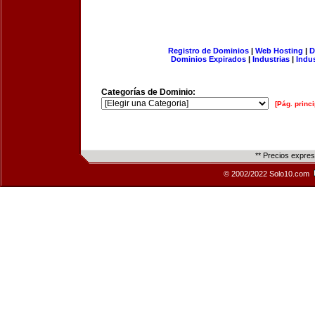
Registro de Dominios
|
Web Hosting
|
D
Dominios Expirados
|
Industrias
|
Indu
Categorías de Dominio:
[Pág. princi
** Precios expre
© 2002/2022 Solo10.com