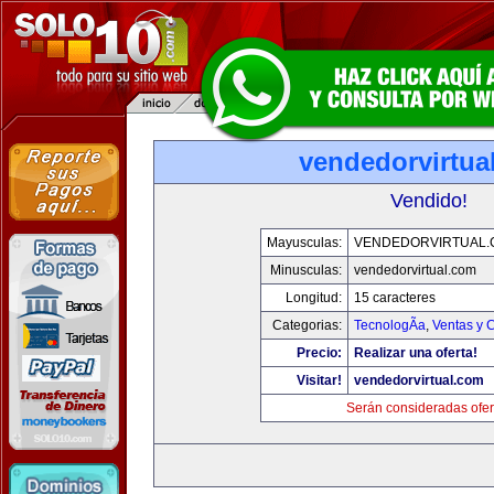
vendedorvirtua
Vendido!
Mayusculas:
VENDEDORVIRTUAL
Minusculas:
vendedorvirtual.com
Longitud:
15 caracteres
Categorias:
TecnologÃ­a
,
Ventas y 
Precio:
Realizar una oferta!
Visitar!
vendedorvirtual.com
Serán consideradas ofer