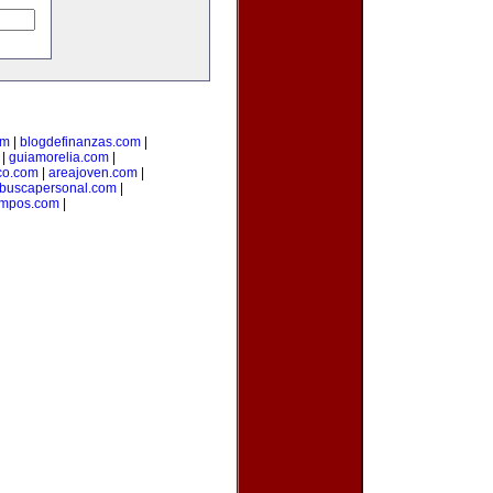
om
|
blogdefinanzas.com
|
|
guiamorelia.com
|
co.com
|
areajoven.com
|
buscapersonal.com
|
mpos.com
|