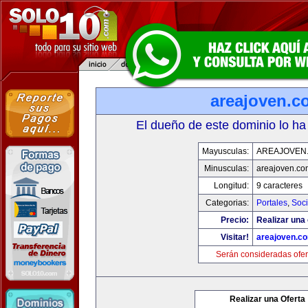
areajoven.c
El dueño de este dominio lo ha
Mayusculas:
AREAJOVEN
Minusculas:
areajoven.co
Longitud:
9 caracteres
Categorias:
Portales
,
Soc
Precio:
Realizar una 
Visitar!
areajoven.c
Serán consideradas ofer
Realizar una Oferta