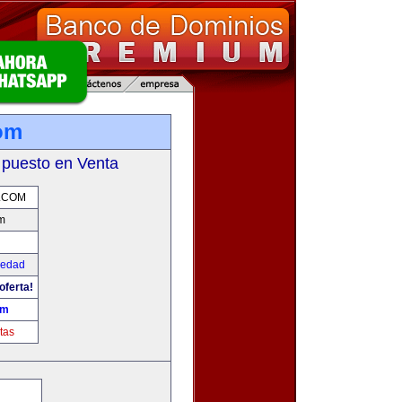
om
 puesto en Venta
.COM
m
iedad
oferta!
om
tas