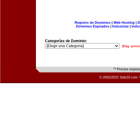
Registro de Dominios
|
Web Hosting
|
D
Dominios Expirados
|
Industrias
|
Indu
Categorías de Dominio:
[Pág. princi
** Precios expre
© 2002/2022 Solo10.com