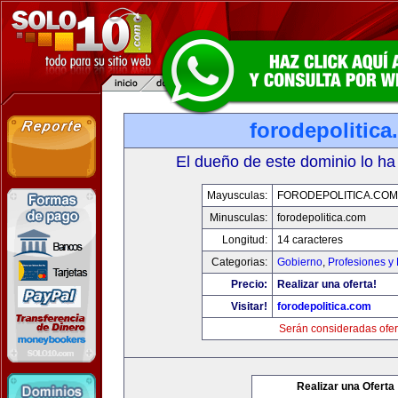
forodepolitic
El dueño de este dominio lo ha
Mayusculas:
FORODEPOLITICA.COM
Minusculas:
forodepolitica.com
Longitud:
14 caracteres
Categorias:
Gobierno
,
Profesiones y
Precio:
Realizar una oferta!
Visitar!
forodepolitica.com
Serán consideradas ofer
Realizar una Oferta