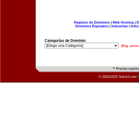
Registro de Dominios
|
Web Hosting
|
D
Dominios Expirados
|
Industrias
|
Indu
Categorías de Dominio:
[Pág. princi
** Precios expre
© 2002/2022 Solo10.com