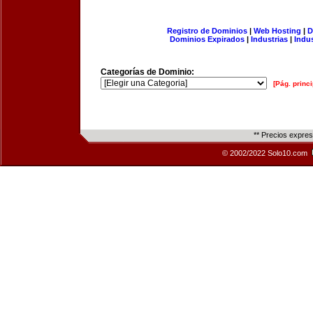
Registro de Dominios
|
Web Hosting
|
D
Dominios Expirados
|
Industrias
|
Indu
Categorías de Dominio:
[Pág. princi
** Precios expre
© 2002/2022 Solo10.com