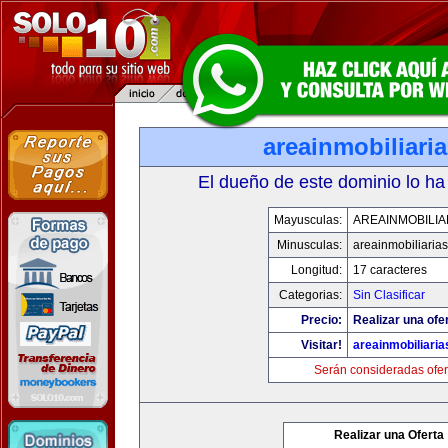
areainmobiliari
El dueño de este dominio lo ha
Mayusculas:
AREAINMOBILIA
Minusculas:
areainmobiliaria
Longitud:
17 caracteres
Categorias:
Sin Clasificar
Precio:
Realizar una ofer
Visitar!
areainmobiliari
Serán consideradas ofer
Realizar una Oferta