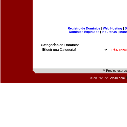
Registro de Dominios
|
Web Hosting
|
D
Dominios Expirados
|
Industrias
|
Indu
Categorías de Dominio:
[Pág. princi
** Precios expre
© 2002/2022 Solo10.com