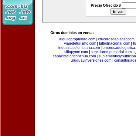
Precio Ofrecido $
Otros dominios en venta:
alquilopropiedad.com
|
crucerosdeplacer.com
viajedeturismo.com
|
futbolnacional.com
|
f
industriacolombiana.com
|
empresadelogistica
sitiopyme.com
|
servidorempresarial.com
|
capacitacioncontinua.com
|
suplementosynutricio
uruguayinversiones.com
|
consultoriad