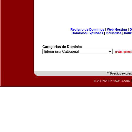
Registro de Dominios
|
Web Hosting
|
D
Dominios Expirados
|
Industrias
|
Indu
Categorías de Dominio:
[Pág. princi
** Precios expre
© 2002/2022 Solo10.com