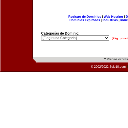
Registro de Dominios
|
Web Hosting
|
D
Dominios Expirados
|
Industrias
|
Indu
Categorías de Dominio:
[Pág. princi
** Precios expre
© 2002/2022 Solo10.com