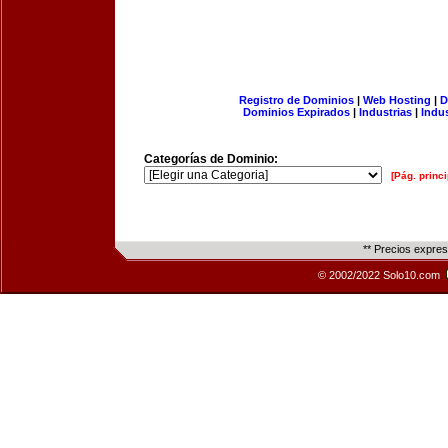
Registro de Dominios
|
Web Hosting
|
D
Dominios Expirados
|
Industrias
|
Indu
Categorías de Dominio:
[Pág. princi
** Precios expre
© 2002/2022 Solo10.com