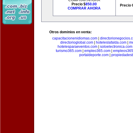
COMPRAR AHORA
Precio $
850.00
Precio 
COMPRAR AHORA
Otros dominios en venta:
capacitacionenidiomas.com
|
directorionegocios.
directorioglobal.com
|
hoteleslafalda.com
|
mo
hotelesparaeventos.com
|
soloelectronica.com
turismo365.com
|
empleo365.com
|
empleos365
portaldeporte.com
|
propiedadesb