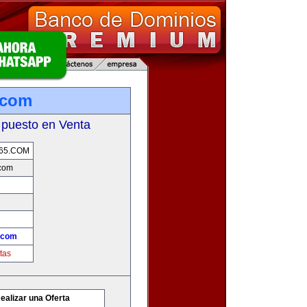
.com
 puesto en Venta
65.COM
.com
.com
tas
ealizar una Oferta