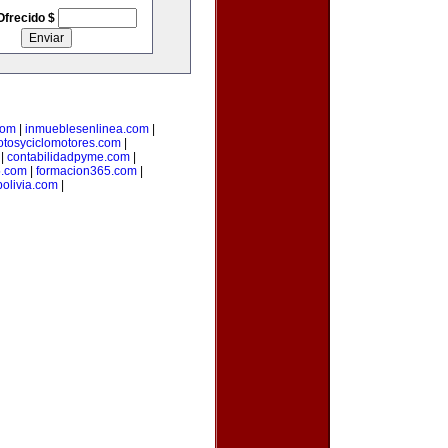
Ofrecido $
com
|
inmueblesenlinea.com
|
tosyciclomotores.com
|
|
contabilidadpyme.com
|
.com
|
formacion365.com
|
olivia.com
|