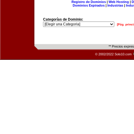
Registro de Dominios
|
Web Hosting
|
D
Dominios Expirados
|
Industrias
|
Indu
Categorías de Dominio:
[Pág. princi
** Precios expre
© 2002/2022 Solo10.com