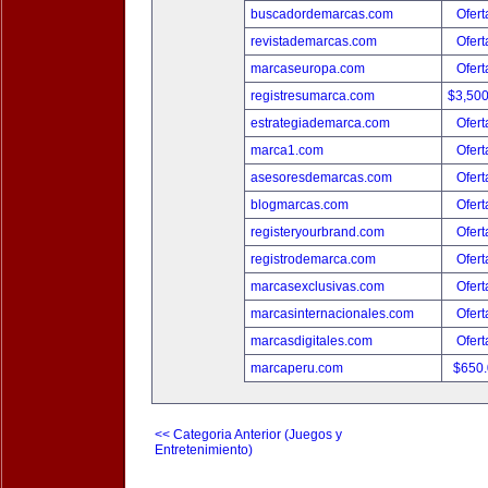
buscadordemarcas.com
Ofert
revistademarcas.com
Ofert
marcaseuropa.com
Ofert
registresumarca.com
$3,50
estrategiademarca.com
Ofert
marca1.com
Ofert
asesoresdemarcas.com
Ofert
blogmarcas.com
Ofert
registeryourbrand.com
Ofert
registrodemarca.com
Ofert
marcasexclusivas.com
Ofert
marcasinternacionales.com
Ofert
marcasdigitales.com
Ofert
marcaperu.com
$650
<< Categoria Anterior (Juegos y
Entretenimiento)