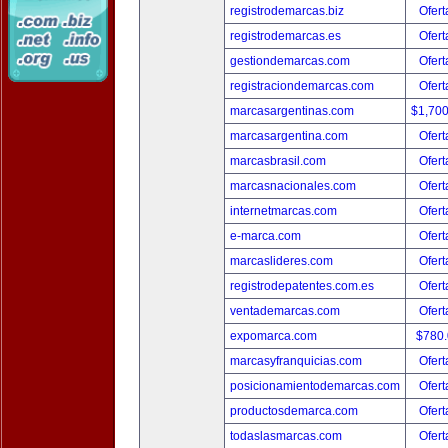
registrodemarcas.biz
Ofert
registrodemarcas.es
Ofert
gestiondemarcas.com
Ofert
registraciondemarcas.com
Ofert
marcasargentinas.com
$1,70
marcasargentina.com
Ofert
marcasbrasil.com
Ofert
marcasnacionales.com
Ofert
internetmarcas.com
Ofert
e-marca.com
Ofert
marcaslideres.com
Ofert
registrodepatentes.com.es
Ofert
ventademarcas.com
Ofert
expomarca.com
$780
marcasyfranquicias.com
Ofert
posicionamientodemarcas.com
Ofert
productosdemarca.com
Ofert
todaslasmarcas.com
Ofert