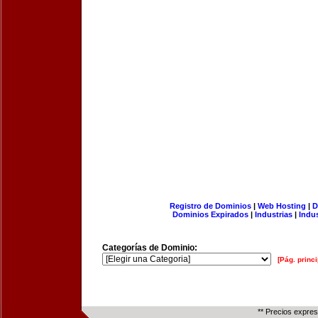
Registro de Dominios
|
Web Hosting
|
D
Dominios Expirados
|
Industrias
|
Indu
Categorías de Dominio:
[Pág. princi
** Precios expre