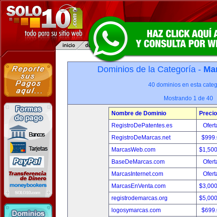
Dominios de la Categoría -
Mar
40 dominios en esta categ
Mostrando 1 de 40
Nombre de Dominio
Precio
RegistroDePatentes.es
Ofert
RegistroDeMarcas.net
$999
MarcasWeb.com
$1,50
BaseDeMarcas.com
Ofert
MarcasInternet.com
Ofert
MarcasEnVenta.com
$3,00
registrodemarcas.org
$5,00
logosymarcas.com
$699