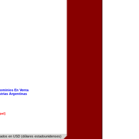
ominios En Venta
strias Argentinas
pal]
sados en USD (dólares estadounidenses)