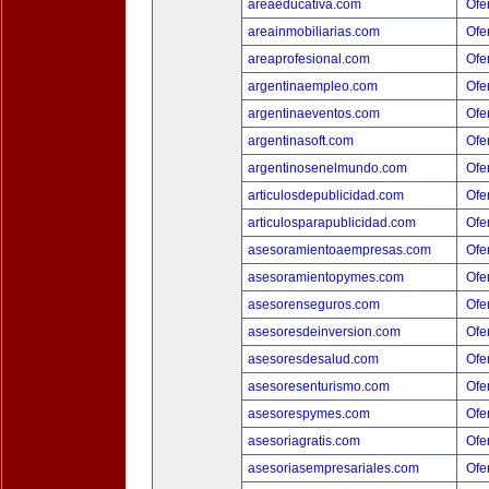
areaeducativa.com
Ofer
areainmobiliarias.com
Ofer
areaprofesional.com
Ofer
argentinaempleo.com
Ofer
argentinaeventos.com
Ofer
argentinasoft.com
Ofer
argentinosenelmundo.com
Ofer
articulosdepublicidad.com
Ofer
articulosparapublicidad.com
Ofer
asesoramientoaempresas.com
Ofer
asesoramientopymes.com
Ofer
asesorenseguros.com
Ofer
asesoresdeinversion.com
Ofer
asesoresdesalud.com
Ofer
asesoresenturismo.com
Ofer
asesorespymes.com
Ofer
asesoriagratis.com
Ofer
asesoriasempresariales.com
Ofer