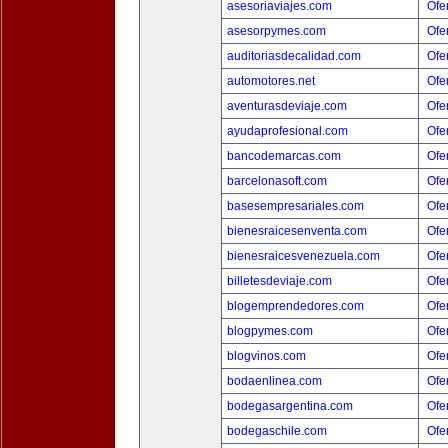
asesoriaviajes.com
Ofer
asesorpymes.com
Ofer
auditoriasdecalidad.com
Ofer
automotores.net
Ofer
aventurasdeviaje.com
Ofer
ayudaprofesional.com
Ofer
bancodemarcas.com
Ofer
barcelonasoft.com
Ofer
basesempresariales.com
Ofer
bienesraicesenventa.com
Ofer
bienesraicesvenezuela.com
Ofer
billetesdeviaje.com
Ofer
blogemprendedores.com
Ofer
blogpymes.com
Ofer
blogvinos.com
Ofer
bodaenlinea.com
Ofer
bodegasargentina.com
Ofer
bodegaschile.com
Ofer