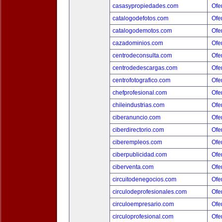
casasypropiedades.com
Ofer
catalogodefotos.com
Ofer
catalogodemotos.com
Ofer
cazadominios.com
Ofer
centrodeconsulta.com
Ofer
centrodedescargas.com
Ofer
centrofotografico.com
Ofer
chefprofesional.com
Ofer
chileindustrias.com
Ofer
ciberanuncio.com
Ofer
ciberdirectorio.com
Ofer
ciberempleos.com
Ofer
ciberpublicidad.com
Ofer
ciberventa.com
Ofer
circuitodenegocios.com
Ofer
circulodeprofesionales.com
Ofer
circuloempresario.com
Ofer
circuloprofesional.com
Ofer