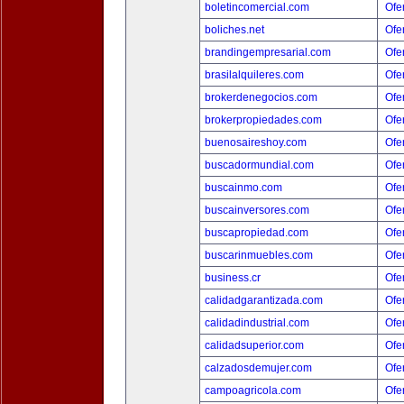
boletincomercial.com
Ofer
boliches.net
Ofer
brandingempresarial.com
Ofer
brasilalquileres.com
Ofer
brokerdenegocios.com
Ofer
brokerpropiedades.com
Ofer
buenosaireshoy.com
Ofer
buscadormundial.com
Ofer
buscainmo.com
Ofer
buscainversores.com
Ofer
buscapropiedad.com
Ofer
buscarinmuebles.com
Ofer
business.cr
Ofer
calidadgarantizada.com
Ofer
calidadindustrial.com
Ofer
calidadsuperior.com
Ofer
calzadosdemujer.com
Ofer
campoagricola.com
Ofer