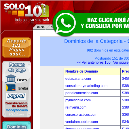
Dominios de la Categoría -
982 dominios en esta categ
Mostrando 151 de 30
<< Ver anteriores 150
Ver sigui
Nombre de Dominio
Pre
guiaparana.com
$45
consultoriaymarketing.com
$38
portalcomercios.com
$38
pymeschile.com
$38
reinvertir.com
$38
cursospracticos.com
$36
ventainmuebles.com
$34