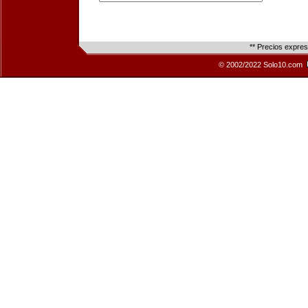
** Precios expre
© 2002/2022 Solo10.com