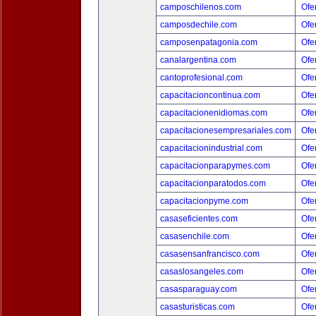
camposchilenos.com
Ofer
camposdechile.com
Ofer
camposenpatagonia.com
Ofer
canalargentina.com
Ofer
cantoprofesional.com
Ofer
capacitacioncontinua.com
Ofer
capacitacionenidiomas.com
Ofer
capacitacionesempresariales.com
Ofer
capacitacionindustrial.com
Ofer
capacitacionparapymes.com
Ofer
capacitacionparatodos.com
Ofer
capacitacionpyme.com
Ofer
casaseficientes.com
Ofer
casasenchile.com
Ofer
casasensanfrancisco.com
Ofer
casaslosangeles.com
Ofer
casasparaguay.com
Ofer
casasturisticas.com
Ofer