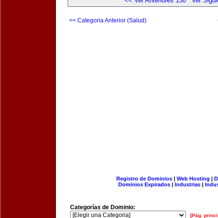
<< Ver Anteriores 150
Ver Sigu
<< Categoria Anterior (Salud)
Registro de Dominios
|
Web Hosting
|
D
Dominios Expirados
|
Industrias
|
Indu
Categorías de Dominio:
[Pág. princi