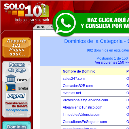
Dominios de la Categoría -
982 dominios en esta categ
Mostrando 1 de 150
Ver siguientes 150 >>
Nombre de Dominio
P
sales247.com
O
ContactosB2B.com
O
eventas.net
O
ProfesionalesyServicios.com
O
AlojamientoTuristico.com
O
InmueblesValencia.com
O
ConsultoresEnSeguros.com
O